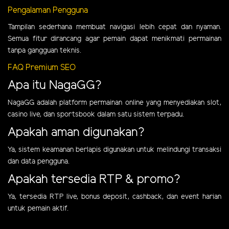
Pengalaman Pengguna
Tampilan sederhana membuat navigasi lebih cepat dan nyaman.
Semua fitur dirancang agar pemain dapat menikmati permainan
tanpa gangguan teknis.
FAQ Premium SEO
Apa itu NagaGG?
NagaGG adalah platform permainan online yang menyediakan slot,
casino live, dan sportsbook dalam satu sistem terpadu.
Apakah aman digunakan?
Ya, sistem keamanan berlapis digunakan untuk melindungi transaksi
dan data pengguna.
Apakah tersedia RTP & promo?
Ya, tersedia RTP live, bonus deposit, cashback, dan event harian
untuk pemain aktif.