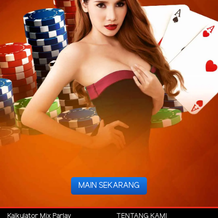
MAIN SEKARANG
Kalkulator Mix Parlay
TENTANG KAMI