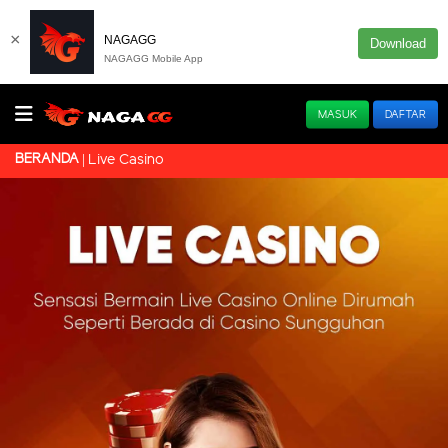
×
NAGAGG
Download
NAGAGG Mobile App
MASUK
DAFTAR
BERANDA
Live Casino