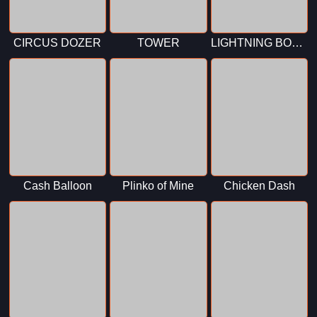
CIRCUS DOZER
TOWER
LIGHTNING BOMB
Cash Balloon
Plinko of Mine
Chicken Dash