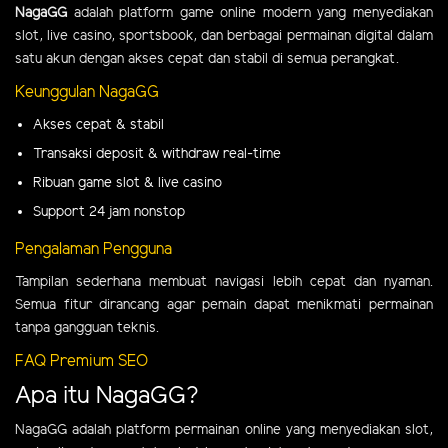
NagaGG
adalah platform game online modern yang menyediakan
slot, live casino, sportsbook, dan berbagai permainan digital dalam
satu akun dengan akses cepat dan stabil di semua perangkat.
Keunggulan NagaGG
Akses cepat & stabil
Transaksi deposit & withdraw real-time
Ribuan game slot & live casino
Support 24 jam nonstop
Pengalaman Pengguna
Tampilan sederhana membuat navigasi lebih cepat dan nyaman.
Semua fitur dirancang agar pemain dapat menikmati permainan
tanpa gangguan teknis.
FAQ Premium SEO
Apa itu NagaGG?
NagaGG adalah platform permainan online yang menyediakan slot,