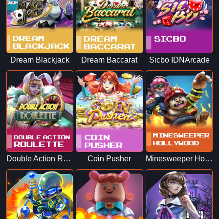
Dream Blackjack
Dream Baccarat
Sicbo IDNArcade
Double Action Roulette
Coin Pusher
Minesweeper Hollywood