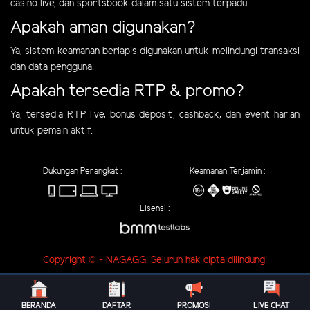
casino live, dan sportsbook dalam satu sistem terpadu.
Apakah aman digunakan?
Ya, sistem keamanan berlapis digunakan untuk melindungi transaksi
dan data pengguna.
Apakah tersedia RTP & promo?
Ya, tersedia RTP live, bonus deposit, cashback, dan event harian
untuk pemain aktif.
Dukungan Perangkat :
Keamanan Terjamin :
Lisensi :
Copyright © - NAGAGG. Seluruh hak cipta dilindungi
BERANDA
DAFTAR
PROMOSI
LIVE CHAT