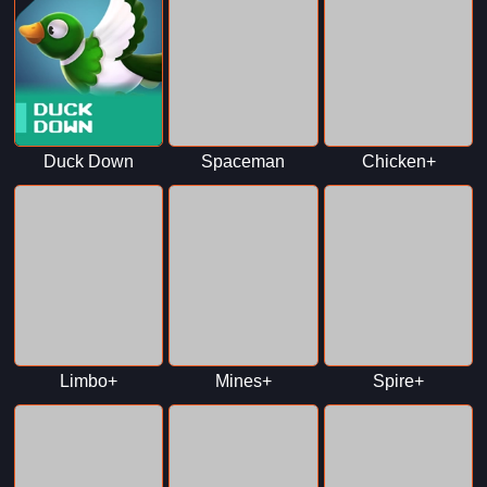
Duck Down
Spaceman
Chicken+
Limbo+
Mines+
Spire+