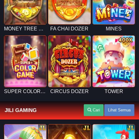
MONEY TREE DOZER
FA CHAI DOZER
MINES
SUPER COLOR GAME
CIRCUS DOZER
TOWER
JILI GAMING
Cari
Lihat Semua