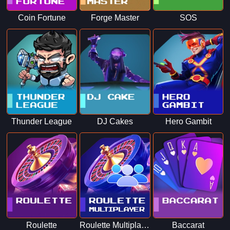
Coin Fortune
Forge Master
SOS
Thunder League
DJ Cakes
Hero Gambit
Roulette
Roulette Multiplayer
Baccarat