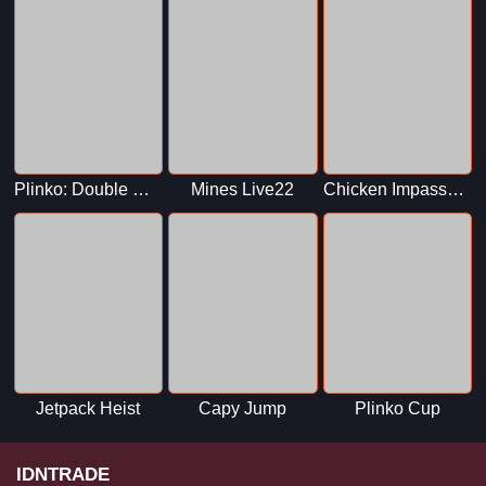
Plinko: Double Wheel Live22
Mines Live22
Chicken Impassable
Jetpack Heist
Capy Jump
Plinko Cup
IDNTRADE