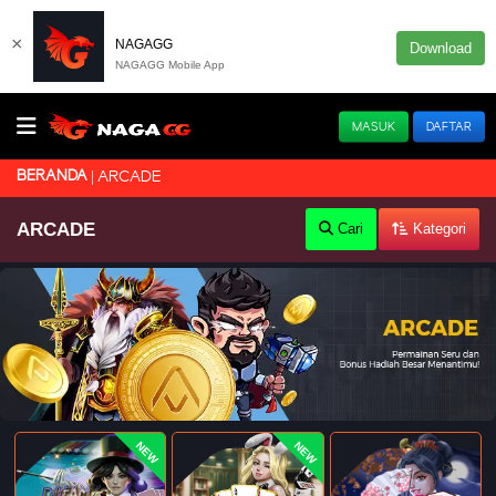
×
NAGAGG
Download
NAGAGG Mobile App
MASUK
DAFTAR
BERANDA
ARCADE
ARCADE
Cari
Kategori
NEW
NEW