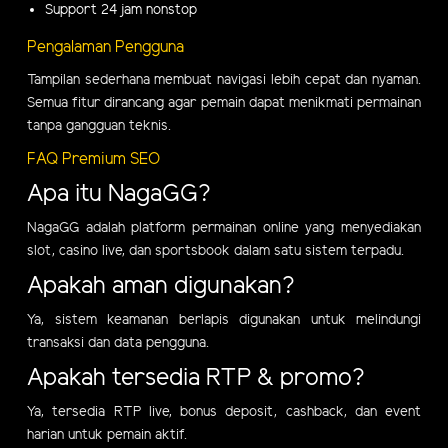
Support 24 jam nonstop
Pengalaman Pengguna
Tampilan sederhana membuat navigasi lebih cepat dan nyaman.
Semua fitur dirancang agar pemain dapat menikmati permainan
tanpa gangguan teknis.
FAQ Premium SEO
Apa itu NagaGG?
NagaGG adalah platform permainan online yang menyediakan
slot, casino live, dan sportsbook dalam satu sistem terpadu.
Apakah aman digunakan?
Ya, sistem keamanan berlapis digunakan untuk melindungi
transaksi dan data pengguna.
Apakah tersedia RTP & promo?
Ya, tersedia RTP live, bonus deposit, cashback, dan event
harian untuk pemain aktif.